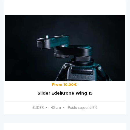
From
10.00
€
Slider EdelKrone Wing 15
SLIDER
40 cm
Poids supporté 7.2