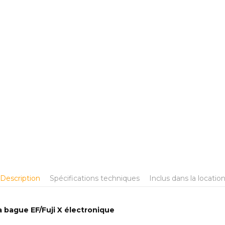
Description
Spécifications techniques
Inclus dans la locatio
a bague EF/Fuji X électronique